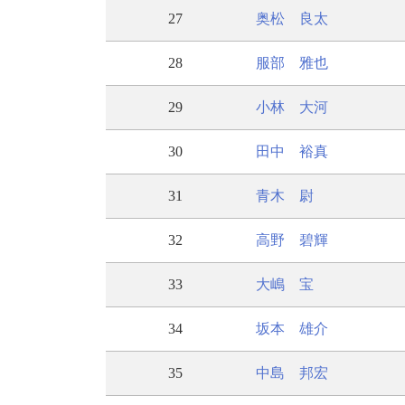
27
奥松 良太
28
服部 雅也
29
小林 大河
30
田中 裕真
31
青木 尉
32
高野 碧輝
33
大嶋 宝
34
坂本 雄介
35
中島 邦宏