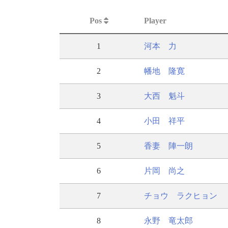
Pos
Player
1
河本 力
2
幡地 隆寛
3
大西 魁斗
4
小田 祥平
5
香妻 陣一朗
6
片岡 尚之
7
チョウ ラクヒョン
8
永野 竜太郎