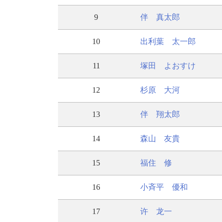
9
伴 真太郎
10
出利葉 太一郎
11
塚田 よおすけ
12
杉原 大河
13
伴 翔太郎
14
森山 友貴
15
福住 修
16
小斉平 優和
17
许 龙一