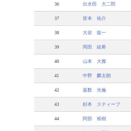
36
出水田 大二郎
37
皆本 祐介
38
大岩 龍一
39
岡田 絃希
40
山本 大雅
41
中野 麟太朗
42
嘉数 光倫
43
杉本 スティーブ
44
阿部 裕樹