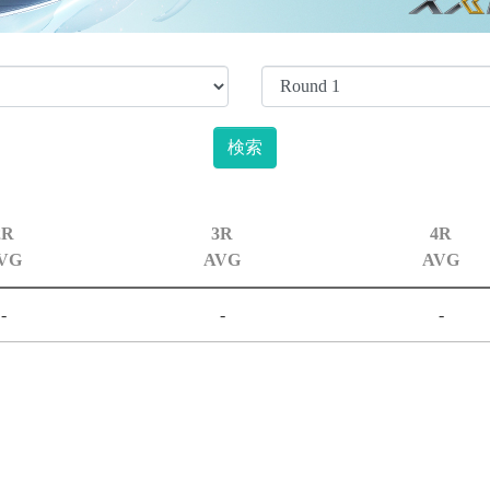
2R
3R
4R
VG
AVG
AVG
-
-
-