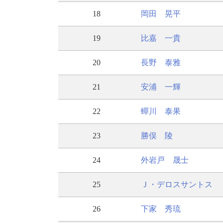
18
岡田 晃平
19
比嘉 一貴
20
長野 泰雅
21
安浦 一輝
22
蟬川 泰果
23
勝俣 陵
24
外岩戸 晟士
25
Ｊ・デロスサントス
26
下家 秀琉