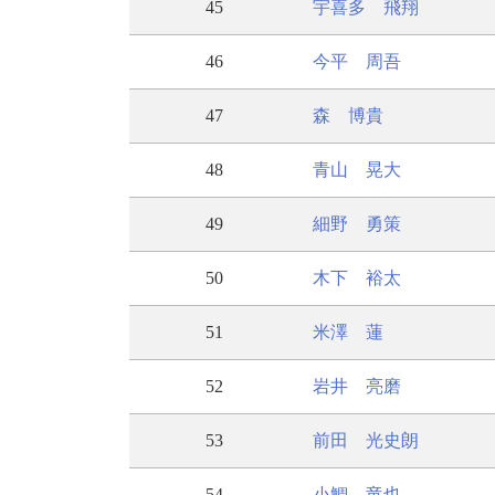
45
宇喜多 飛翔
46
今平 周吾
47
森 博貴
48
青山 晃大
49
細野 勇策
50
木下 裕太
51
米澤 蓮
52
岩井 亮磨
53
前田 光史朗
54
小鯛 竜也